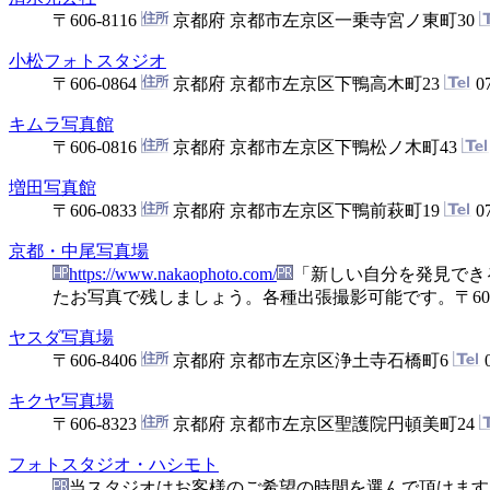
〒606-8116
京都府 京都市左京区一乗寺宮ノ東町30
小松フォトスタジオ
〒606-0864
京都府 京都市左京区下鴨高木町23
07
キムラ写真館
〒606-0816
京都府 京都市左京区下鴨松ノ木町43
増田写真館
〒606-0833
京都府 京都市左京区下鴨前萩町19
07
京都・中尾写真場
https://www.nakaophoto.com/
「新しい自分を発見でき
たお写真で残しましょう。各種出張撮影可能です。
〒60
ヤスダ写真場
〒606-8406
京都府 京都市左京区浄土寺石橋町6
0
キクヤ写真場
〒606-8323
京都府 京都市左京区聖護院円頓美町24
フォトスタジオ・ハシモト
当スタジオはお客様のご希望の時間を選んで頂けます