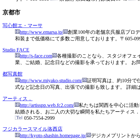
京都市
写心館エ・マーサ
http://www.emarsa.jp/
創業100年の老舗京呉服店プ
和装まで低価格にて多数ご用意しております。
〒605-09
Studio FACE
http://s-face.com
各種撮影のことなら、スタジオフェ
業、ご結婚、記念日などの撮影を承っております。 お
都写真館
http://www.miyako-studio.com/
証明写真は、約10分
式など記念日の写真、出張での撮影も致します。 詳細
アーティス．
http://artisspp.web.fc2.com/
私たちは関西を中心に活動
結婚される、お二人の大切な瞬間を私たちアーティス
050-7554-2999
フジカラースマイル洛西店
http://kyoto-shashin.homepage.jp/
デジカメプリントか