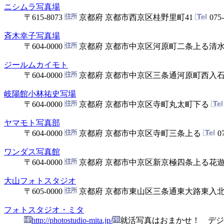
ニシムラ写真場
〒615-8073
京都府 京都市西京区桂野里町41
075-
斉木幸子写真場
〒604-0000
京都府 京都市中京区河原町二条上る清水町
ジールムカイモト
〒604-0000
京都府 京都市中京区三条通河原町西入石
岐陽館小林祐史写場
〒604-0000
京都府 京都市中京区寺町丸太町下る
ヤマモト写真部
〒604-0000
京都府 京都市中京区寺町三条上る
07
ワンダス写真館
〒604-0000
京都府 京都市中京区新京極四条上る花
大山フォトスタジオ
〒605-0000
京都府 京都市東山区三条通東大路東入
フォトスタジオ・ミタ
http://photostudio-mita.jp/
就活写真はおまかせ！ デジ