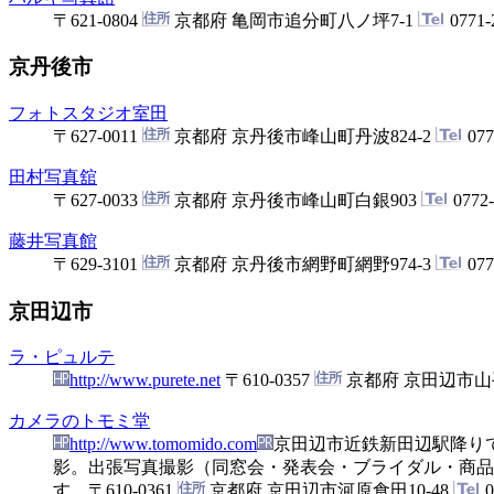
〒621-0804
京都府 亀岡市追分町八ノ坪7-1
0771-
京丹後市
フォトスタジオ室田
〒627-0011
京都府 京丹後市峰山町丹波824-2
077
田村写真舘
〒627-0033
京都府 京丹後市峰山町白銀903
0772-
藤井写真館
〒629-3101
京都府 京丹後市網野町網野974-3
077
京田辺市
ラ・ピュルテ
http://www.purete.net
〒610-0357
京都府 京田辺市山
カメラのトモミ堂
http://www.tomomido.com
京田辺市近鉄新田辺駅降り
影。出張写真撮影（同窓会・発表会・ブライダル・商品
す。
〒610-0361
京都府 京田辺市河原食田10-48
0