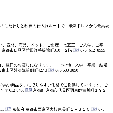
はのこだわりと独自の仕入れルートで、最新ドレスから最高級
い、宣材、商品、ペット、ご出産、七五三、ご入学、ご卒
 京都市伏見区竹田浄菩提院町310 ２階
075−612−8555
合、翌日のお渡しになります。） その他、入学・卒業・結婚
東山区妙法院前側町427-3
075-533-3850
の高い商品を手に取りやすい価格でご提供しております。ご
か？
〒612-8486
京都府 京都市伏見区羽束師古川町１９２
111
京都府 京都市西京区大枝東長町１－３１０
075-