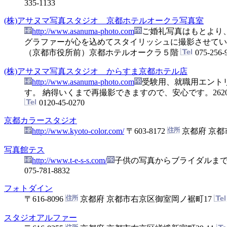
335-1133
(株)アサヌマ写真スタジオ 京都ホテルオークラ写真室
http://www.asanuma-photo.com
ご婚礼写真はもとより
グラファーが心を込めてスタイリッシュに撮影させてい
（京都市役所前）京都ホテルオークラ５階
075-256-
(株)アサヌマ写真スタジオ からすま京都ホテル店
http://www.asanuma-photo.com
受験用、就職用エント
す。 納得いくまで再撮影できますので、安心です。26
0120-45-0270
京都カラースタジオ
http://www.kyoto-color.com/
〒603-8172
京都府 京都
写真館テス
http://www.t-e-s-s.com/
子供の写真からブライダルまで
075-781-8832
フォトダイン
〒616-8096
京都府 京都市右京区御室岡ノ裾町17
スタジオアルファー