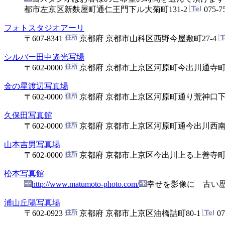
都市左京区新麩屋町通仁王門下ル大菊町131-2
075-7
フォトスタジオアーリ
〒607-8341
京都府 京都市山科区西野今屋敷町27-4
シルバー田中遙光写場
〒602-0000
京都府 京都市上京区河原町今出川通寺
金の星渡辺写真場
〒602-0000
京都府 京都市上京区河原町通り荒神口
久保田写真館
〒602-0000
京都府 京都市上京区河原町通今出川西
山本吉男写真場
〒602-0000
京都府 京都市上京区今出川上る上善寺町9
松本写真館
http://www.matumoto-photo.com/
幸せを影像に 古い歴
浦山丘陽写真場
〒602-0923
京都府 京都市上京区油橋詰町80-1
07