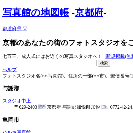
写真館の地図帳
-
京都府
-
都道府県
▽
京都のあなたの街のフォトスタジオを
七五三、成人式にはお近くの写真スタジオへ！
[
新規掲載(無
ヘルプ
フォトスタジオ名(○○写真館)、住所の一部(○○市)、郵便番号(123
与謝郡
スタジオ中上
〒629-2403
京都府 与謝郡加悦町加悦
0772-42-24
亀岡市
ハルキ写真館