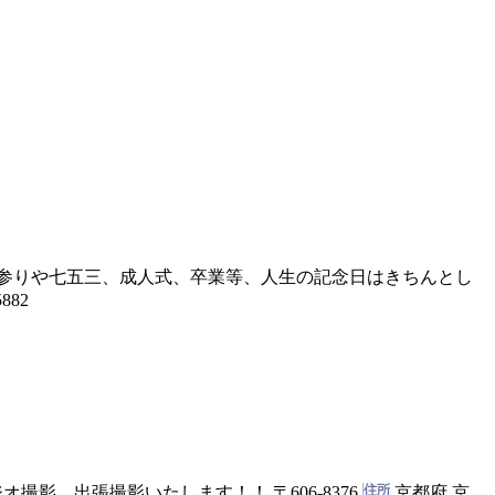
参りや七五三、成人式、卒業等、人生の記念日はきちんとし
5882
ジオ撮影、出張撮影いたします！！
〒606-8376
京都府 京