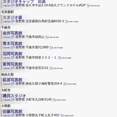
スタジオキャップ 田原
長野県 佐久市中込3-19-6佐久グランドホテル内2F
0267-63-2231
〒385-0051
北安曇郡
スタジオ森
長野県 北安曇郡白馬村北城6030-3
0261-72-2063
〒399-9301
千曲市
金井写真館
長野県 千曲市稲荷山
026-272-1236
〒387-0021
青木写真館
長野県 千曲市屋代1989
026-272-0005
〒387-0007
花岡写真館
長野県 千曲市桜堂３０２－１
026-273-4608
〒387-0012
富岡写真館
長野県 千曲市若宮3131
026-275-1151
〒389-0813
南佐久郡
荻原写真館
長野県 南佐久郡小海町豊里304-4
0267-92-2253
〒384-1103
大町市
磯貝スタジオ
長野県 大町市九日町4140
0261-22-0131
〒398-0000
小県郡
佐藤写真館
長野県 小県郡丸子町上丸子402
0268-42-2375
〒386-0404