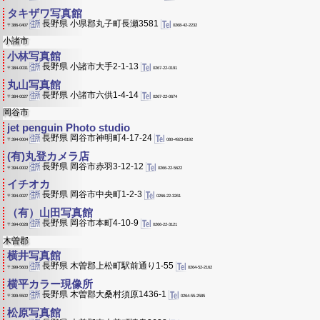
タキザワ写真館
長野県 小県郡丸子町長瀬3581
0268-42-2232
〒386-0407
小諸市
小林写真館
長野県 小諸市大手2-1-13
0267-22-0191
〒384-0031
丸山写真館
長野県 小諸市六供1-4-14
0267-22-0674
〒384-0027
岡谷市
jet penguin Photo studio
長野県 岡谷市神明町4-17-24
080-4923-8192
〒394-0004
(有)丸登カメラ店
長野県 岡谷市赤羽3-12-12
0266-22-5622
〒394-0002
イチオカ
長野県 岡谷市中央町1-2-3
0266-22-3261
〒394-0027
（有）山田写真館
長野県 岡谷市本町4-10-9
0266-22-3121
〒394-0028
木曽郡
横井写真館
長野県 木曽郡上松町駅前通り1-55
0264-52-2162
〒399-5603
横平カラー現像所
長野県 木曽郡大桑村須原1436-1
0264-55-2585
〒399-5502
松原写真館