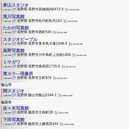
東山スタジオ
長野県 長野市若穂綿内6472-5
026-282-2493
〒381-0101
荒川写真館
長野県 長野市松代町松代163
026-278-2229
〒381-1231
たかの写真館
長野県 長野市西町545
026-232-4092
〒380-0842
スタジオピープル
長野県 長野市青木島大塚1548-3
026-286-1080
〒381-2247
高野写真館
長野県 長野市川中島町上氷鉋1356
026-284-4128
〒381-2233
ミヤガワ
長野県 長野市南高田1735-5
026-215-1011
〒381-0033
東カラ―現像所
長野県 長野市立町976
026-233-2212
〒380-0864
飯山市
関スタジオ
長野県 飯山市飯山2344-1
0269-62-2848
〒389-2253
飯田市
佐々木写真館
長野県 飯田市主税町28
0265-22-0567
〒395-0032
下田写真館
長野県 飯田市上郷黒田444
0265-22-0869
〒395-0004