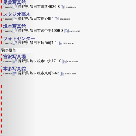
尾曽写真舘
長野県 飯田市川路4926-8
0265-27-2058
〒399-2431
スタジオ高木
長野県 飯田市長姫町4
0265-22-2215
〒395-0028
堀本写真館
長野県 飯田市鼎中平1909-3
0265-22-4675
〒395-0801
フォトセンター
長野県 飯田市鈴加町1-1
0265-24-0190
〒395-0084
駒ケ根市
宮沢写真場
長野県 駒ヶ根市中央17-10
0265-83-3343
〒399-4112
本多写真館
長野県 駒ヶ根市東町5-62
0265-82-3703
〒399-4106