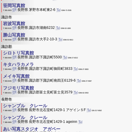
笹岡写真館
長野県 茅野市本町東2-6
0266-72-2535
〒391-0003
諏訪市
岩波写真館
長野県 諏訪市湖南6232
0266-52-1850
〒392-0131
勝山写真館
長野県 諏訪市大手2-10-3
0266-52-0813
〒392-0026
諏訪郡
シロトリ写真館
長野県 諏訪郡下諏訪町5500
0266-27-8212
〒393-0000
キタハラカメラ
長野県 諏訪郡下諏訪町御田町3833
0266-27-3833
〒393-0061
メイキ写真館
長野県 諏訪郡下諏訪町南四王6129-6
0266-27-5587
〒393-0045
フジモリ写真館
長野県 諏訪郡富士見町富士見3579
0266-62-2053
〒399-0211
長野市
シャンブル クレール
長野県 長野市北石堂町1429-1 アゲイン５F
026-217-6562
〒380-0826
シャンブル クレール
長野県 長野市北石堂町1429-1 ageinn
〒380-0826
あい写真スタジオ アガペー