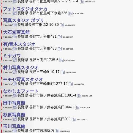
長野県 長野市稲里町中央２－２１－４
026-254-7370
〒381-2217
フォトスタジオタナカ
長野県 長野市稲里町下氷鉋336
026-285-2046
〒381-2211
写真スタジオ ポプリ
長野県長野市桐原2-10-30
026-263-3955
〒381-0045
大石堂写真舘
長野県 長野市元善町481
026-232-4547
〒380-0851
有)青木スタジオ
長野県 長野市元善町483
026-232-4569
〒380-0851
ミヤガワ
長野県 長野市高田1735-5
026-228-6633
〒381-0034
村山写真スタジオ
長野県 長野市三輪9-10-17
026-241-6440
〒380-0803
モモセ写真スタジオ
長野県 長野市三輪田町1277-12
026-234-6323
〒380-0816
なかじまフォート
長野県 長野市篠ノ井布施高田1381-4
026-292-1028
〒388-8007
田中写真館
長野県 長野市篠ノ井布施高田844-1
026-292-0125
〒388-8007
杉原写真館
長野県 長野市篠ノ井布施高田911
026-292-0020
〒388-8007
玉川写真館
長野県 長野市若穂綿内
026-282-2036
〒381-0101