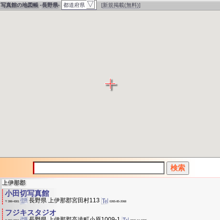
▽
写真館の地図帳
-
長野県
-
都道府県
[
新規掲載(無料)
]
上伊那郡
小田切写真館
長野県 上伊那郡宮田村113
0265-85-2068
〒399-4301
フジキスタジオ
長野県 上伊那郡高遠町小原1009-1