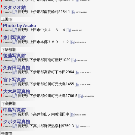
0265-94-2785
〒396-0215
スタジオ結
長野県 上伊那郡南箕輪村5284-1
0265-76-8585
〒399-4511
上田市
Photo by Asako
長野県 上田市中央４－６－４
0268-25-1616
〒386-0012
東川写真館
長野県 上田市本郷７８９－１２
0268-38-2618
〒386-1323
下伊那郡
後藤写真館
長野県 下伊那郡阿南町新野1029
0260-24-2335
〒399-1612
久保田写真館
長野県 下伊那郡高森町下市田2964
0265-35-2012
〒399-3103
宮下写真館
長野県 下伊那郡松川町元大島1455
0265-36-2025
〒399-3303
大木島写真館
長野県 下伊那郡松川町元大島1766-5
0265-36-2386
〒399-3303
下高井郡
中島写真館
長野県 下高井郡山ノ内町湯田中
0269-33-3046
〒381-0400
クボタ写真館
長野県 下高井郡野沢温泉村9759-3
0269-85-2122
〒389-2500
中野市