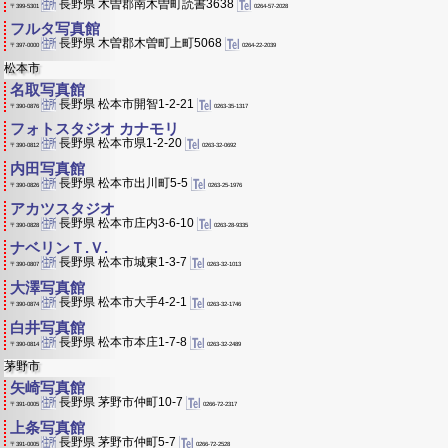
長野県 木曽郡南木曽町読書3638
0264-57-2028
〒399-5301
フルタ写真館
長野県 木曽郡木曽町上町5068
0264-22-2039
〒397-0000
松本市
名取写真館
長野県 松本市開智1-2-21
0263-35-1317
〒390-0876
フォトスタジオ カナモリ
長野県 松本市県1-2-20
0263-32-0692
〒390-0812
内田写真館
長野県 松本市出川町5-5
0263-25-1976
〒390-0826
アカツスタジオ
長野県 松本市庄内3-6-10
0263-28-9335
〒390-0828
ナベリンＴ.Ｖ.
長野県 松本市城東1-3-7
0263-32-1013
〒390-0807
大澤写真館
長野県 松本市大手4-2-1
0263-32-1746
〒390-0874
白井写真館
長野県 松本市本庄1-7-8
0263-32-2489
〒390-0814
茅野市
矢崎写真館
長野県 茅野市仲町10-7
0266-72-2317
〒391-0005
上条写真館
長野県 茅野市仲町5-7
0266-72-2528
〒391-0005